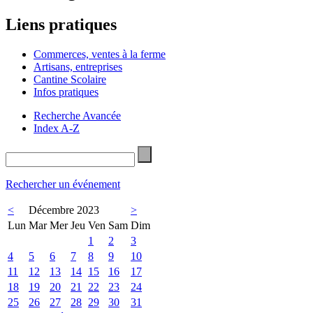
Liens pratiques
Commerces, ventes à la ferme
Artisans, entreprises
Cantine Scolaire
Infos pratiques
Recherche Avancée
Index A-Z
Rechercher un événement
<
Décembre 2023
>
Lun
Mar
Mer
Jeu
Ven
Sam
Dim
1
2
3
4
5
6
7
8
9
10
11
12
13
14
15
16
17
18
19
20
21
22
23
24
25
26
27
28
29
30
31