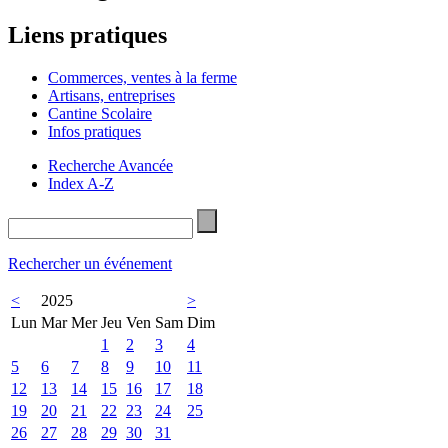
Liens pratiques
Commerces, ventes à la ferme
Artisans, entreprises
Cantine Scolaire
Infos pratiques
Recherche Avancée
Index A-Z
Rechercher un événement
<
2025
>
Lun
Mar
Mer
Jeu
Ven
Sam
Dim
1
2
3
4
5
6
7
8
9
10
11
12
13
14
15
16
17
18
19
20
21
22
23
24
25
26
27
28
29
30
31