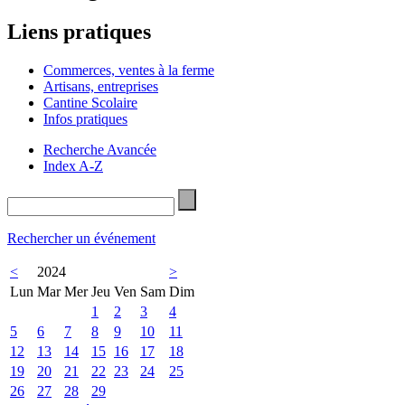
Liens pratiques
Commerces, ventes à la ferme
Artisans, entreprises
Cantine Scolaire
Infos pratiques
Recherche Avancée
Index A-Z
Rechercher un événement
<
2024
>
Lun
Mar
Mer
Jeu
Ven
Sam
Dim
1
2
3
4
5
6
7
8
9
10
11
12
13
14
15
16
17
18
19
20
21
22
23
24
25
26
27
28
29