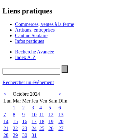
Liens pratiques
Commerces, ventes à la ferme
Artisans, entreprises
Cantine Scolaire
Infos pratiques
Recherche Avancée
Index A-Z
Rechercher un événement
<
Octobre 2024
>
Lun
Mar
Mer
Jeu
Ven
Sam
Dim
1
2
3
4
5
6
7
8
9
10
11
12
13
14
15
16
17
18
19
20
21
22
23
24
25
26
27
28
29
30
31