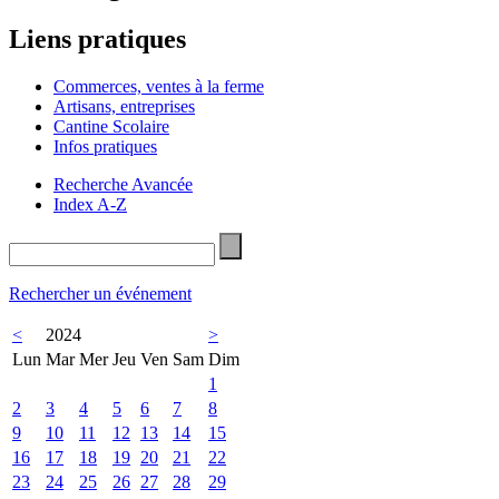
Liens pratiques
Commerces, ventes à la ferme
Artisans, entreprises
Cantine Scolaire
Infos pratiques
Recherche Avancée
Index A-Z
Rechercher un événement
<
2024
>
Lun
Mar
Mer
Jeu
Ven
Sam
Dim
1
2
3
4
5
6
7
8
9
10
11
12
13
14
15
16
17
18
19
20
21
22
23
24
25
26
27
28
29