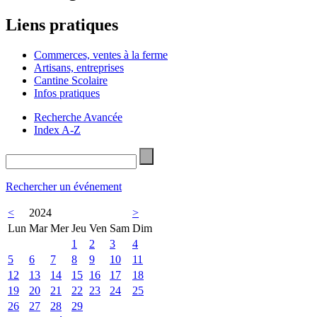
Liens pratiques
Commerces, ventes à la ferme
Artisans, entreprises
Cantine Scolaire
Infos pratiques
Recherche Avancée
Index A-Z
Rechercher un événement
<
2024
>
Lun
Mar
Mer
Jeu
Ven
Sam
Dim
1
2
3
4
5
6
7
8
9
10
11
12
13
14
15
16
17
18
19
20
21
22
23
24
25
26
27
28
29