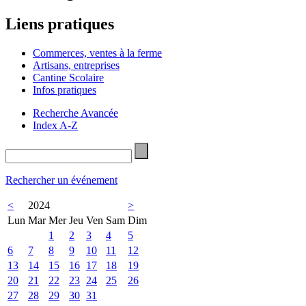
Liens pratiques
Commerces, ventes à la ferme
Artisans, entreprises
Cantine Scolaire
Infos pratiques
Recherche Avancée
Index A-Z
Rechercher un événement
<
2024
>
Lun
Mar
Mer
Jeu
Ven
Sam
Dim
1
2
3
4
5
6
7
8
9
10
11
12
13
14
15
16
17
18
19
20
21
22
23
24
25
26
27
28
29
30
31