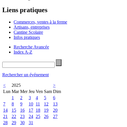
Liens pratiques
Commerces, ventes à la ferme
Artisans, entreprises
Cantine Scolaire
Infos pratiques
Recherche Avancée
Index A-Z
Rechercher un événement
<
2025
>
Lun
Mar
Mer
Jeu
Ven
Sam
Dim
1
2
3
4
5
6
7
8
9
10
11
12
13
14
15
16
17
18
19
20
21
22
23
24
25
26
27
28
29
30
31