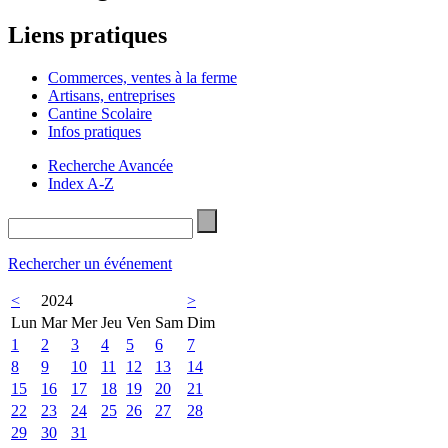
Liens pratiques
Commerces, ventes à la ferme
Artisans, entreprises
Cantine Scolaire
Infos pratiques
Recherche Avancée
Index A-Z
Rechercher un événement
<
2024
>
Lun
Mar
Mer
Jeu
Ven
Sam
Dim
1
2
3
4
5
6
7
8
9
10
11
12
13
14
15
16
17
18
19
20
21
22
23
24
25
26
27
28
29
30
31