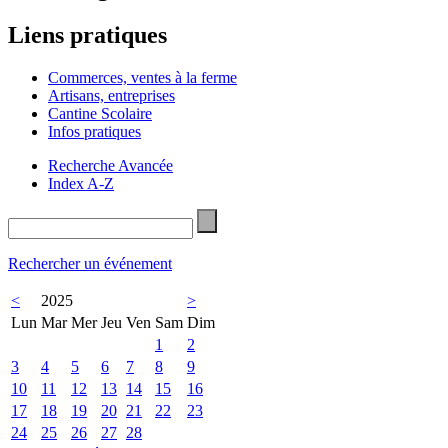
Liens pratiques
Commerces, ventes à la ferme
Artisans, entreprises
Cantine Scolaire
Infos pratiques
Recherche Avancée
Index A-Z
Rechercher un événement
<
2025
>
Lun
Mar
Mer
Jeu
Ven
Sam
Dim
1
2
3
4
5
6
7
8
9
10
11
12
13
14
15
16
17
18
19
20
21
22
23
24
25
26
27
28