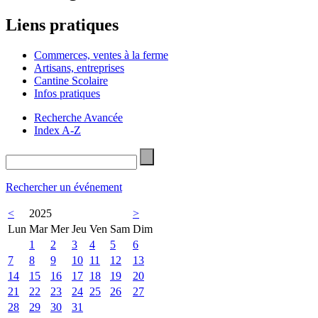
Liens pratiques
Commerces, ventes à la ferme
Artisans, entreprises
Cantine Scolaire
Infos pratiques
Recherche Avancée
Index A-Z
Rechercher un événement
<
2025
>
Lun
Mar
Mer
Jeu
Ven
Sam
Dim
1
2
3
4
5
6
7
8
9
10
11
12
13
14
15
16
17
18
19
20
21
22
23
24
25
26
27
28
29
30
31