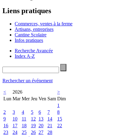
Liens pratiques
Commerces, ventes à la ferme
Artisans, entreprises
Cantine Scolaire
Infos pratiques
Recherche Avancée
Index A-Z
Rechercher un événement
<
2026
>
Lun
Mar
Mer
Jeu
Ven
Sam
Dim
1
2
3
4
5
6
7
8
9
10
11
12
13
14
15
16
17
18
19
20
21
22
23
24
25
26
27
28