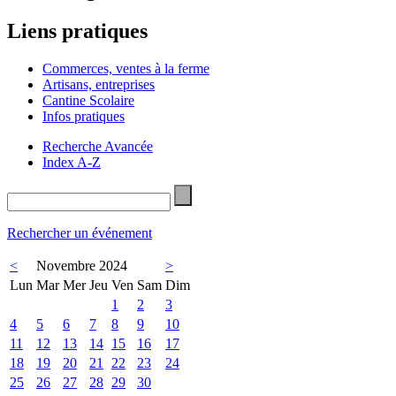
Liens pratiques
Commerces, ventes à la ferme
Artisans, entreprises
Cantine Scolaire
Infos pratiques
Recherche Avancée
Index A-Z
Rechercher un événement
<
Novembre 2024
>
Lun
Mar
Mer
Jeu
Ven
Sam
Dim
1
2
3
4
5
6
7
8
9
10
11
12
13
14
15
16
17
18
19
20
21
22
23
24
25
26
27
28
29
30