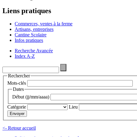
Liens pratiques
Commerces, ventes à la ferme
Artisans, entreprises
Cantine Scolaire
Infos pratiques
Recherche Avancée
Index A-Z
Rechercher
Mots-clés
Dates
Début (jj/mm/aaaa)
Catégorie
Lieu
<- Retour accueil