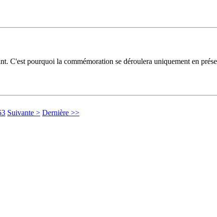
eint. C'est pourquoi la commémoration se déroulera uniquement en pré
63
Suivante >
Dernière >>