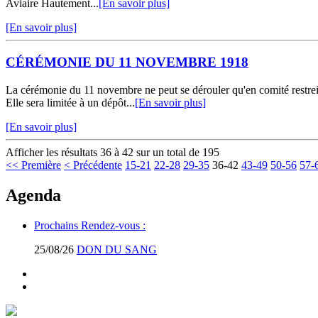
Aviaire Hautement...
[En savoir plus]
[En savoir plus]
CÉRÉMONIE DU 11 NOVEMBRE 1918
La cérémonie du 11 novembre ne peut se dérouler qu'en comité restr
Elle sera limitée à un dépôt...
[En savoir plus]
[En savoir plus]
Afficher les résultats 36 à 42 sur un total de 195
<< Première
< Précédente
15-21
22-28
29-35
36-42
43-49
50-56
57-
Agenda
Prochains Rendez-vous :
25/08/26
DON DU SANG