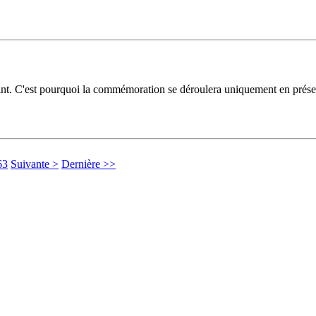
eint. C'est pourquoi la commémoration se déroulera uniquement en pré
63
Suivante >
Dernière >>