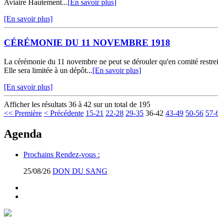
Aviaire Hautement...
[En savoir plus]
[En savoir plus]
CÉRÉMONIE DU 11 NOVEMBRE 1918
La cérémonie du 11 novembre ne peut se dérouler qu'en comité restr
Elle sera limitée à un dépôt...
[En savoir plus]
[En savoir plus]
Afficher les résultats 36 à 42 sur un total de 195
<< Première
< Précédente
15-21
22-28
29-35
36-42
43-49
50-56
57-
Agenda
Prochains Rendez-vous :
25/08/26
DON DU SANG