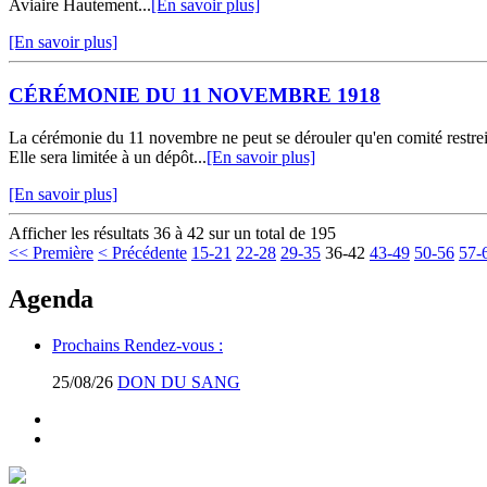
Aviaire Hautement...
[En savoir plus]
[En savoir plus]
CÉRÉMONIE DU 11 NOVEMBRE 1918
La cérémonie du 11 novembre ne peut se dérouler qu'en comité restr
Elle sera limitée à un dépôt...
[En savoir plus]
[En savoir plus]
Afficher les résultats 36 à 42 sur un total de 195
<< Première
< Précédente
15-21
22-28
29-35
36-42
43-49
50-56
57-
Agenda
Prochains Rendez-vous :
25/08/26
DON DU SANG