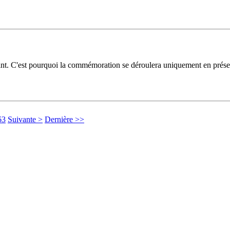
eint. C'est pourquoi la commémoration se déroulera uniquement en pré
63
Suivante >
Dernière >>