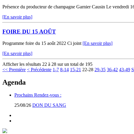
Présence du producteur de champagne Garnier Causin Le vendredi 16 
[En savoir plus]
FOIRE DU 15 AOÛT
Programme foire du 15 août 2022 Ci joint
[En savoir plus]
[En savoir plus]
Afficher les résultats 22 à 28 sur un total de 195
<< Première
< Précédente
1-7
8-14
15-21
22-28
29-35
36-42
43-49
S
Agenda
Prochains Rendez-vous :
25/08/26
DON DU SANG