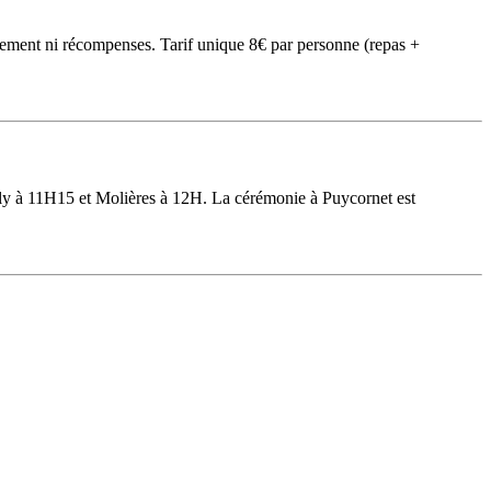
assement ni récompenses. Tarif unique 8€ par personne (repas +
ly à 11H15 et Molières à 12H. La cérémonie à Puycornet est