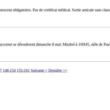
uorescent obligatoires. Pas de certificat médical. Sortie amicale sans cl
ycornet se dérouleront dimanche 8 mai: Mirabel à 10H45, stèle de Pau
7
148-154
155-161
Suivante >
Dernière >>